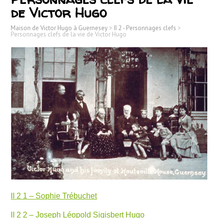
de Victor Hugo
Maison de Victor Hugo à Guernesey
>
II 2 - Personnages clefs
>
Personnages clefs de la vie de Victor Hugo
II 2 1 – Sophie Trébuchet
II 2 2 – Joseph Léopold Sigisbert Hugo