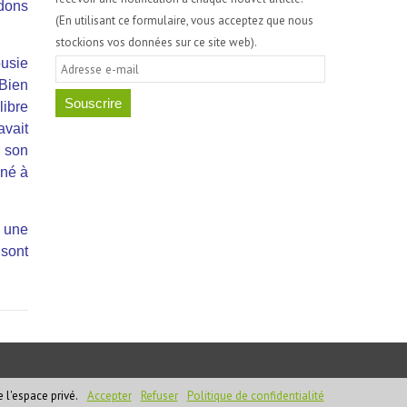
 dons
(En utilisant ce formulaire, vous acceptez que nous
stockions vos données sur ce site web).
ousie
A
 Bien
d
libre
r
avait
e
r son
s
rné à
s
e
e
i une
-
 sont
m
a
i
l
 l'espace privé.
Accepter
Refuser
Politique de confidentialité