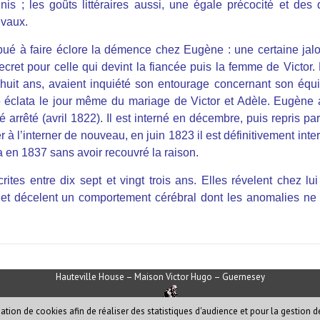
nis ; les goûts littéraires aussi, une égale précocité et des
ivaux.
ibué à faire éclore la démence chez Eugène : une certaine jal
ecret pour celle qui devint la fiancée puis la femme de Victor.
x-huit ans, avaient inquiété son entourage concernant son équi
e éclata le jour même du mariage de Victor et Adèle. Eugène 
té arrêté (avril 1822). Il est interné en décembre, puis repris pa
à l’interner de nouveau, en juin 1823 il est définitivement inte
ra en 1837 sans avoir recouvré la raison.
rites entre dix sept et vingt trois ans. Elles révelent chez lu
s et décelent un comportement cérébral dont les anomalies ne
Hauteville House – Maison Victor Hugo – Guernesey
sation de cookies afin de réaliser des statistiques d'audience et pour la gestion de
2002-2019
©pfck