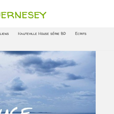
uernesey
liens
Hauteville House série BD
Ecrits