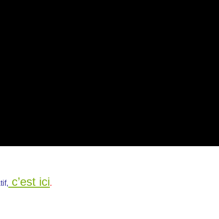
c’est ici
if,
.