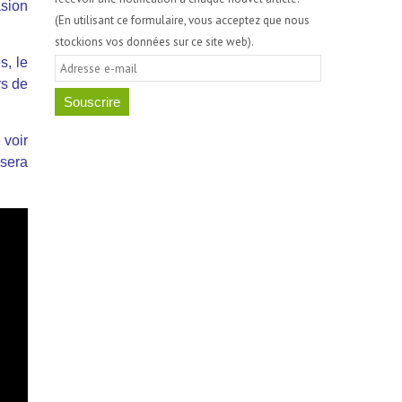
asion
(En utilisant ce formulaire, vous acceptez que nous
stockions vos données sur ce site web).
s, le
A
rs de
d
r
e
 voir
s
 sera
s
e
e
-
m
a
i
l