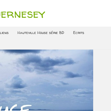
uernesey
liens
Hauteville House série BD
Ecrits