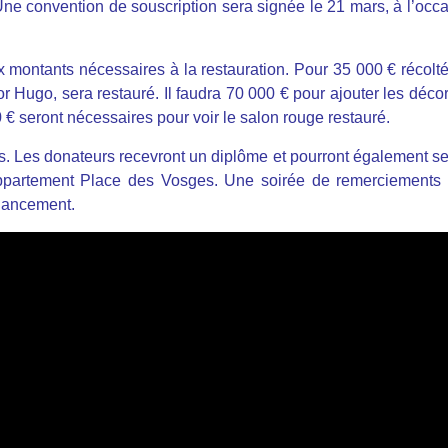
Une convention de souscription sera signée le 21 mars, à l’occ
x montants nécessaires à la restauration. Pour 35 000 € récolté
ctor Hugo, sera restauré. Il faudra 70 000 € pour ajouter les déco
000 € seront nécessaires pour voir le salon rouge restauré.
s. Les donateurs recevront un diplôme et pourront également se
’appartement Place des Vosges. Une soirée de remerciements
inancement.